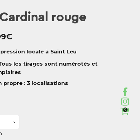
Cardinal rouge
99€
mpression locale à Saint Leu
 Tous les tirages sont numérotés et
mplaires
propre : 3 localisations
0
n