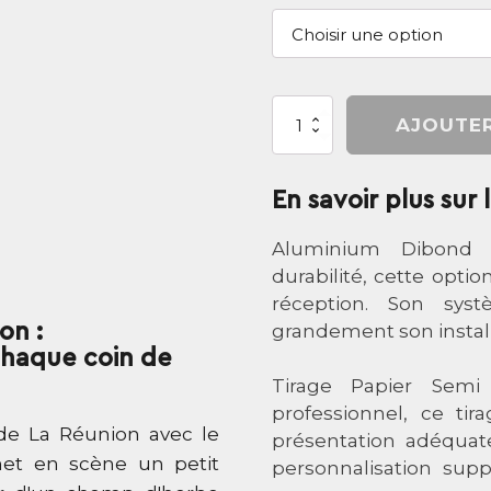
quantité
AJOUTER
de
Paysage
-
En savoir plus sur
Cardinal
rouge
Aluminium Dibond :
durabilité, cette opti
réception. Son syst
on :
grandement son install
chaque coin de
Tirage Papier Sem
professionnel, ce ti
 de La Réunion avec le
présentation adéquate
met en scène un petit
personnalisation supp