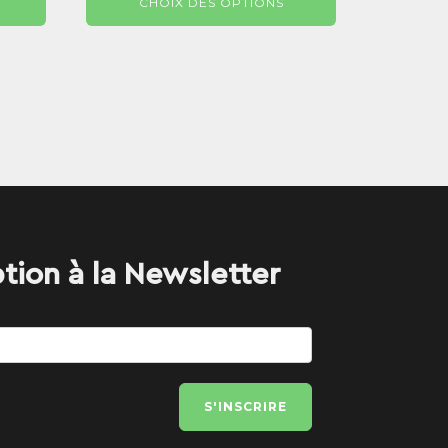
CHOIX DES OPTIONS
prix :
9 €
29,99 €
à
99 €
520,99 €
ption à la Newsletter
S'INSCRIRE