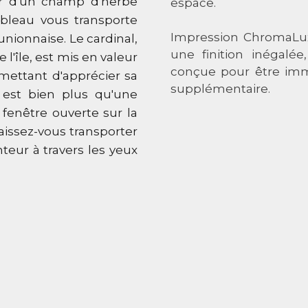
ur d'un champ d'herbe
espace.
ableau vous transporte
Impression ChromaLuxe
unionnaise. Le cardinal,
une finition inégalé
l'île, est mis en valeur
conçue pour être im
mettant d'apprécier sa
supplémentaire.
 est bien plus qu'une
 fenêtre ouverte sur la
aissez-vous transporter
teur à travers les yeux