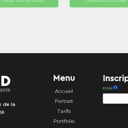
CHOIX DES OPTIONS
CHOIX DES OPTIONS
prix :
29,9
29,99 €
à
à
520,
520,99 €
Menu
Inscri
Email
Accueil
Portrait
 de la
Tarifs
té
Portfolio