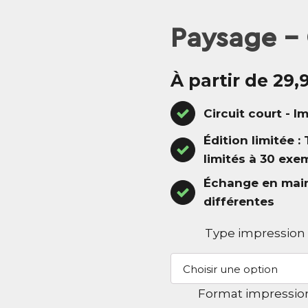
Paysage - 
À partir de 29,
Circuit court - I
Édition limitée :
limités à 30 exe
Échange en main 
différentes
Type impression
Format impressio