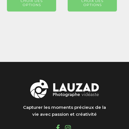
du
du
CHOIX DES
CHOIX DES
prix :
prix :
OPTIONS
OPTIONS
produit
produit
29,99 €
29,99
à
à
520,99 €
520,9
Capturer les moments précieux de la
vie avec passion et créativité