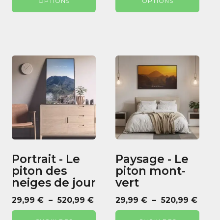
OPTIONS
OPTIONS
produit
produit
29,99 €
à
à
520,9
520,99 €
Ce
Ce
produit
produit
a
a
plusieurs
plusieurs
variations.
variations.
Les
Les
options
options
peuvent
peuvent
Portrait - Le
Paysage - Le
être
être
piton des
piton mont-
choisies
choisies
neiges de jour
vert
sur
sur
la
la
Plage
Plag
29,99
€
–
520,99
€
29,99
€
–
520,99
€
page
page
de
de