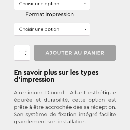
Format impression
quantité
AJOUTER AU PANIER
de
Paysage
-
En savoir plus sur les types
Sunset
à
d'impression
grande
anse
Aluminium Dibond : Alliant esthétique
épurée et durabilité, cette option est
prête à être accrochée dès sa réception.
Son système de fixation intégré facilite
grandement son installation.