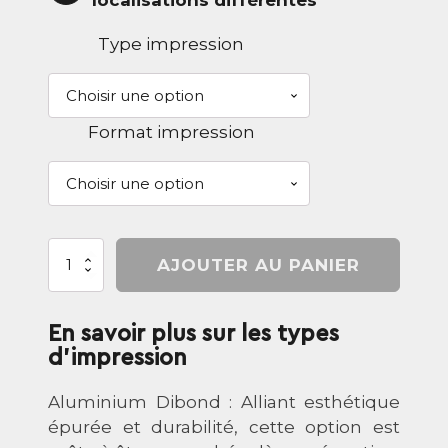
localisations différentes
Type impression
Format impression
quantité
AJOUTER AU PANIER
de
Portrait
-
En savoir plus sur les types
La
cascade
d'impression
éphémère
du
Aluminium Dibond : Alliant esthétique
tremblet
épurée et durabilité, cette option est