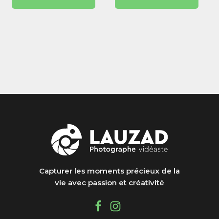
produit
produit
29,99
à
à
520,99 €
520,9
Capturer les moments précieux de la
vie avec passion et créativité