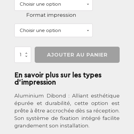
Format impression
quantité
AJOUTER AU PANIER
de
Portrait
-
En savoir plus sur les types
La
plage
d'impression
de
l'hermitage
Aluminium Dibond : Alliant esthétique
épurée et durabilité, cette option est
prête à être accrochée dès sa réception.
Son système de fixation intégré facilite
grandement son installation.