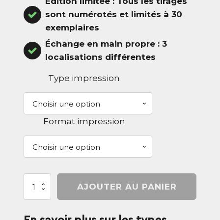
Édition limitée : Tous les tirages
sont numérotés et limités à 30
exemplaires
Échange en main propre : 3
localisations différentes
Type impression
Format impression
quantité
AJOUTER AU PANIER
de
Portrait
-
La