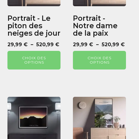
options
options
peuvent
peuvent
Portrait - Le
Portrait -
être
être
piton des
Notre dame
choisies
choisies
neiges de jour
de la paix
sur
sur
la
la
Plage
Plag
29,99
€
–
520,99
€
29,99
€
–
520,99
€
page
page
de
de
du
du
CHOIX DES
CHOIX DES
prix :
prix :
OPTIONS
OPTIONS
produit
produit
29,99 €
29,99
à
à
520,99 €
520,9
Ce
Ce
produit
produit
a
a
plusieurs
plusieurs
variations.
variations.