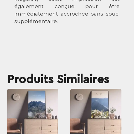
également conçue pour être
immédiatement accrochée sans souci
supplémentaire.
Ce
Ce
produit
produit
a
a
plusieurs
plusieurs
variations.
variations.
Les
Les