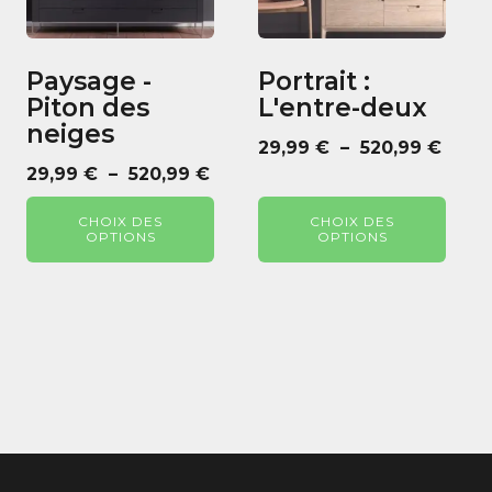
Les
Les
options
options
peuvent
peuvent
Paysage -
Portrait :
être
être
Piton des
L'entre-deux
choisies
choisies
neiges
sur
sur
Plag
29,99
€
–
520,99
€
la
la
Plage
29,99
€
–
520,99
€
de
page
page
de
prix :
du
du
CHOIX DES
CHOIX DES
prix :
29,99
OPTIONS
OPTIONS
produit
produit
29,99 €
à
à
520,9
520,99 €